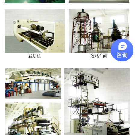
裁切机
胶粘车间